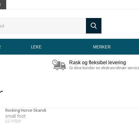
N
R
LEKE
MERKER
Rask og fleksibel levering
Gi dine kunder en ekstraordinær servic
r
Rocking Horse Skandi
small foot
LG-11523