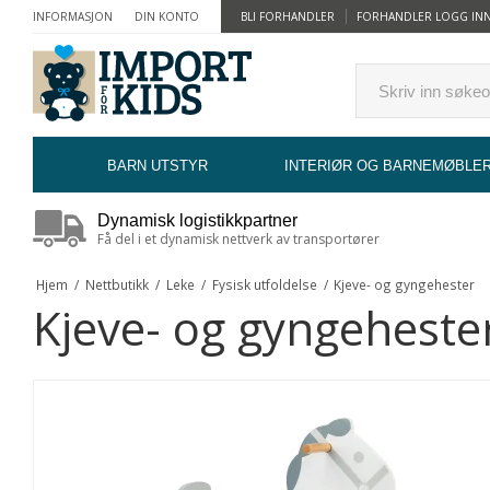
INFORMASJON
DIN KONTO
BLI FORHANDLER
FORHANDLER LOGG IN
BARN UTSTYR
INTERIØR OG BARNEMØBLE
Dynamisk logistikkpartner
Få del i et dynamisk nettverk av transportører
Hjem
/
Nettbutikk
/
Leke
/
Fysisk utfoldelse
/
Kjeve- og gyngehester
Kjeve- og gyngeheste