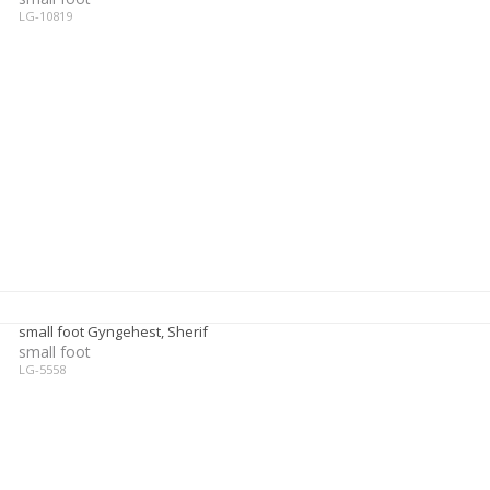
LG-10819
small foot Gyngehest, Sherif
small foot
LG-5558