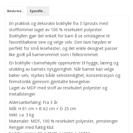
Beskrivelse
Spesifikasjoner
En praktisk og dekorativ bokhylle fra 3 Sprouts med
stofflommer laget av 100 % resirkulert polyester.
Bokhyllen gjør det enkelt for barn å se omslagene til
favorittbøkene sine og velge selv. Den lave høyden er
perfekt for små lesehester, og det enkle designet passer
like godt på barnerommet som i fellesrommet.
En bokhylle i barnehøyde oppmuntrer til hygge, læring og
utvikling av barnets nysgjerrighet. Når barnet kan velge
bøker selv, styrkes både selvstendighet, konsentrasjon og
finmotorikk gjennom gjentatte bevegelser.
Laget av MDF med stoff av resirkulert polyester og
metallstenger.
Aldersanbefaling: Fra 3 år
Mål: H 61 cm × B 62 cm × D 25 cm
Vekt: ca. 3 kg
Materialer: MDF, 100 % resirkulert polyester, jernstenger
Rengjør med fuktig klut